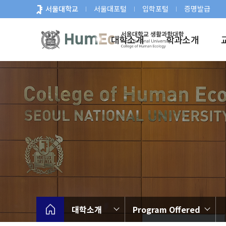
바
서울대학교
서울대포털
입학포털
증명발급
로
가
대학소개
학과소개
기
메
뉴
대학소개
Program Offered