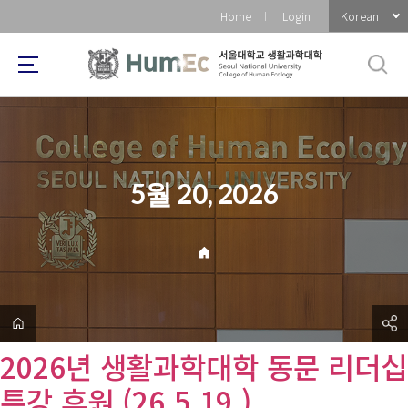
바
Korean
Home
Login
로
가
기
메
뉴
5월 20, 2026
2026년 생활과학대학 동문 리더십
특강 후원 (26.5.19.)