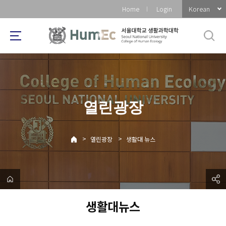
바
Korean
Home
Login
로
가
기
메
뉴
열린광장
>
>
열린광장
생활대 뉴스
생활대뉴스