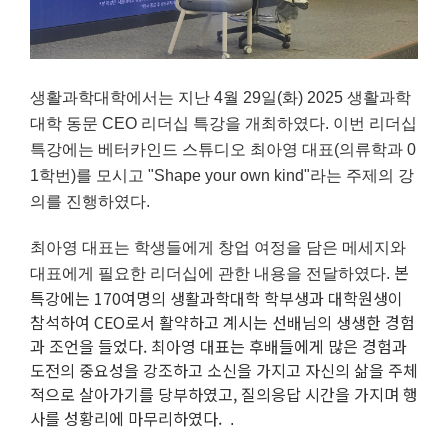
생활과학대학에서는 지난
4
월
29
일
(
화
) 2025
생활과학
대학 동문
CEO
리더십 특강을 개최하였다
.
이번 리더십
특강에는 베터카인드 스튜디오 최아영 대표
(
의류학과
0
1
학번
)를
모시고
"Shape your own kind"
라는 주제의 강
의를 진행하였다
.
최아영 대표는 학생들에게 창업 여정을 담은 메세지와
본
대표에게 필요한 리더십에 관한 내용을 전달하였다
.
특강에는 170여명의 생활과학대학 학부생과 대학원생이
참석하여 CEO로서 활약하고 계시는 선배님의 생생한 경험
과 조언을 들었다. 최아영 대표는 후배들에게 많은 경험과
도전의 중요성을 강조하고 소신을 가지고 자신의 삶을 주체
적으로 살아가기를 당부하였고, 질의응답 시간을 가지며 행
사를 성황리에 마무리하였다.
.