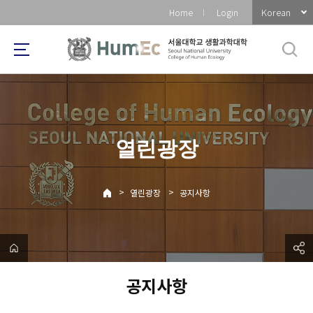
바
Korean
Home
Login
로
가
기
메
뉴
열린광장
>
>
열린광장
공지사항
공지사항