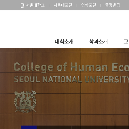
바
서울대학교
서울대포털
입학포털
증명발급
로
가
기
메
뉴
대학소개
학과소개
교