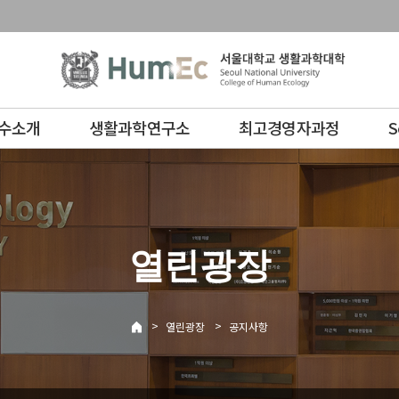
수소개
생활과학연구소
최고경영자과정
S
열린광장
>
>
열린광장
공지사항