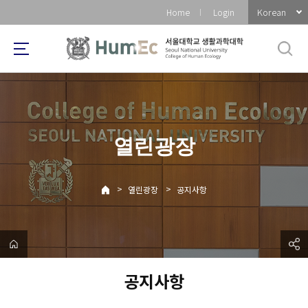
바
Korean
Home
Login
로
가
기
메
뉴
열린광장
>
>
열린광장
공지사항
공지사항