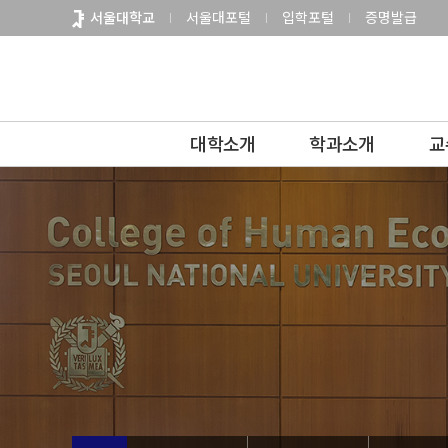
바
서울대학교
서울대포털
입학포털
증명발급
로
가
기
메
뉴
대학소개
학과소개
교