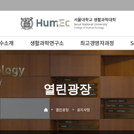
수소개
생활과학연구소
최고경영자과정
S
열린광장
>
>
열린광장
공지사항