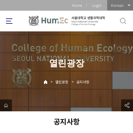
바
Korean
Home
Login
로
가
기
메
뉴
열린광장
>
>
열린광장
공지사항
공지사항