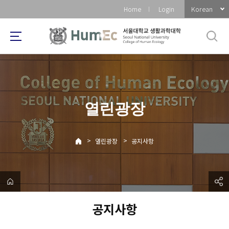
바
Korean
Home
Login
로
가
기
메
뉴
열린광장
>
>
열린광장
공지사항
공지사항