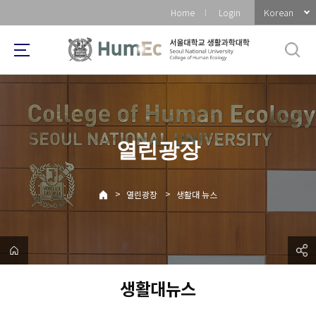
바
Korean
Home
Login
로
가
기
메
뉴
열린광장
>
>
열린광장
생활대 뉴스
생활대뉴스