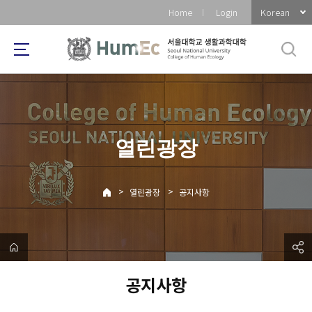
바
Korean
Home
Login
로
가
기
메
뉴
열린광장
>
>
열린광장
공지사항
공지사항