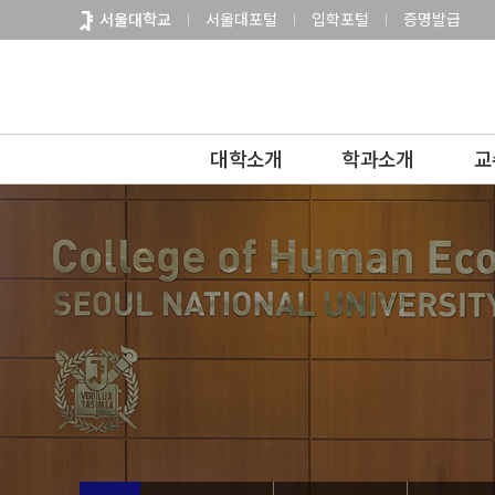
바
서울대학교
서울대포털
입학포털
증명발급
로
가
기
메
뉴
대학소개
학과소개
교