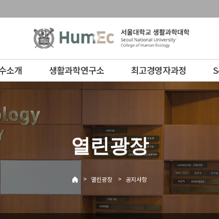
수소개
생활과학연구소
최고경영자과정
S
열린광장
>
>
열린광장
공지사항