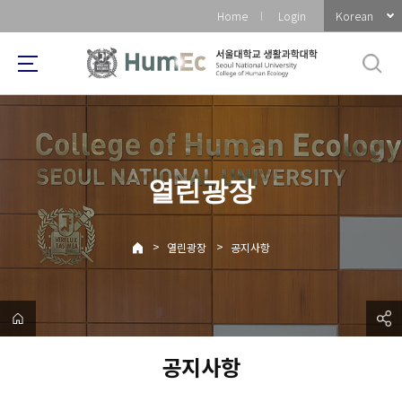
바
Korean
Home
Login
로
가
기
메
뉴
열린광장
>
>
열린광장
공지사항
공지사항