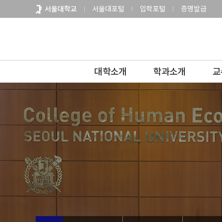
바
서울대학교
서울대포털
입학포털
증명발급
로
가
기
메
뉴
대학소개
학과소개
교