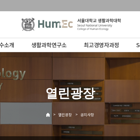
수소개
생활과학연구소
최고경영자과정
S
열린광장
>
>
열린광장
공지사항