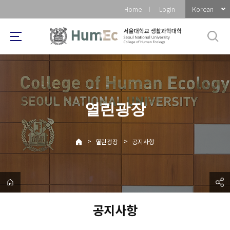
바
Korean
Home
Login
로
가
기
메
뉴
열린광장
>
>
열린광장
공지사항
공지사항