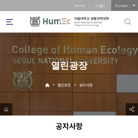
바
Korean
Home
Login
로
가
기
메
뉴
열린광장
>
>
열린광장
공지사항
공지사항