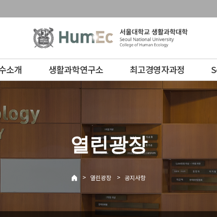
수소개
생활과학연구소
최고경영자과정
S
열린광장
>
>
열린광장
공지사항