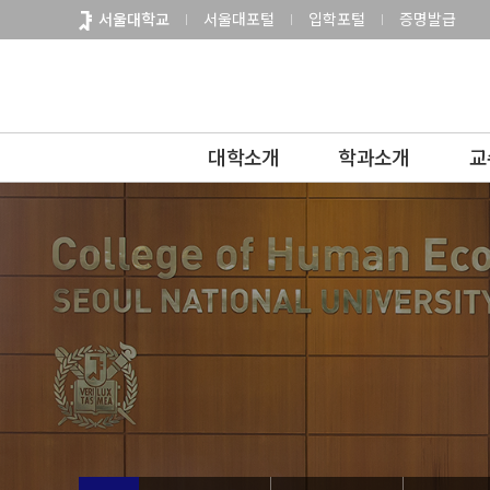
바
서울대학교
서울대포털
입학포털
증명발급
로
가
기
메
뉴
대학소개
학과소개
교