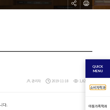
QUICK
MENU
관리자
2019-11-18
1,829
소비자학과
니다.
아동가족학과